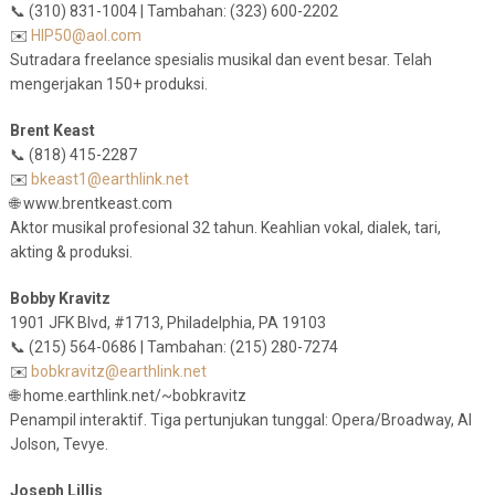
📞 (310) 831-1004 | Tambahan: (323) 600-2202
✉️
HIP50@aol.com
Sutradara freelance spesialis musikal dan event besar. Telah
mengerjakan 150+ produksi.
Brent Keast
📞 (818) 415-2287
✉️
bkeast1@earthlink.net
🌐 www.brentkeast.com
Aktor musikal profesional 32 tahun. Keahlian vokal, dialek, tari,
akting & produksi.
Bobby Kravitz
1901 JFK Blvd, #1713, Philadelphia, PA 19103
📞 (215) 564-0686 | Tambahan: (215) 280-7274
✉️
bobkravitz@earthlink.net
🌐 home.earthlink.net/~bobkravitz
Penampil interaktif. Tiga pertunjukan tunggal: Opera/Broadway, Al
Jolson, Tevye.
Joseph Lillis