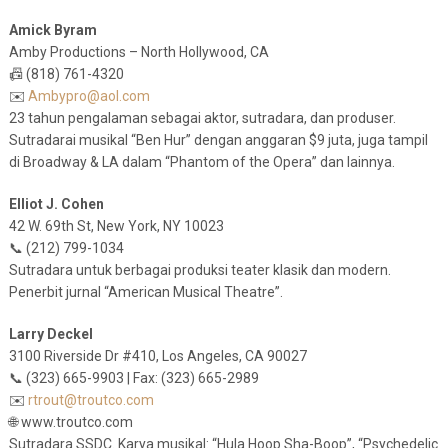
Amick Byram
Amby Productions – North Hollywood, CA
📠 (818) 761-4320
✉️
Ambypro@aol.com
23 tahun pengalaman sebagai aktor, sutradara, dan produser.
Sutradarai musikal “Ben Hur” dengan anggaran $9 juta, juga tampil
di Broadway & LA dalam “Phantom of the Opera” dan lainnya.
Elliot J. Cohen
42 W. 69th St, New York, NY 10023
📞 (212) 799-1034
Sutradara untuk berbagai produksi teater klasik dan modern.
Penerbit jurnal “American Musical Theatre”.
Larry Deckel
3100 Riverside Dr #410, Los Angeles, CA 90027
📞 (323) 665-9903 | Fax: (323) 665-2989
✉️
rtrout@troutco.com
🌐 www.troutco.com
Sutradara SSDC. Karya musikal: “Hula Hoop Sha-Boop”, “Psychedelic