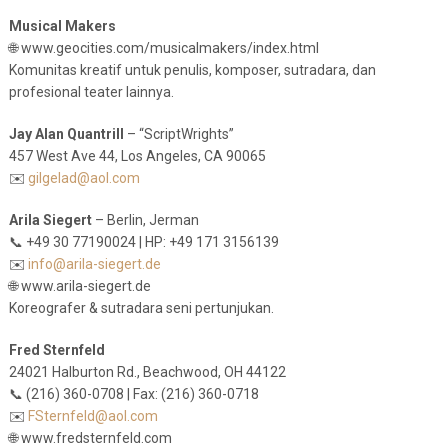
Musical Makers
🌐 www.geocities.com/musicalmakers/index.html
Komunitas kreatif untuk penulis, komposer, sutradara, dan
profesional teater lainnya.
Jay Alan Quantrill
– “ScriptWrights”
457 West Ave 44, Los Angeles, CA 90065
✉️
gilgelad@aol.com
Arila Siegert
– Berlin, Jerman
📞 +49 30 77190024 | HP: +49 171 3156139
✉️
info@arila-siegert.de
🌐 www.arila-siegert.de
Koreografer & sutradara seni pertunjukan.
Fred Sternfeld
24021 Halburton Rd., Beachwood, OH 44122
📞 (216) 360-0708 | Fax: (216) 360-0718
✉️
FSternfeld@aol.com
🌐 www.fredsternfeld.com