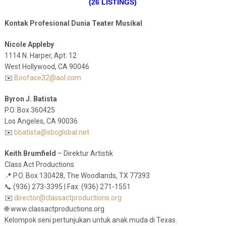
(26 LISTINGS)
Kontak Profesional Dunia Teater Musikal
Nicole Appleby
1114 N. Harper, Apt. 12
West Hollywood, CA 90046
✉️
Booface32@aol.com
Byron J. Batista
P.O. Box 360425
Los Angeles, CA 90036
✉️
bbatista@sbcglobal.net
Keith Brumfield
– Direktur Artistik
Class Act Productions
📍 P.O. Box 130428, The Woodlands, TX 77393
📞 (936) 273-3395 | Fax: (936) 271-1551
✉️
director@classactproductions.org
🌐 www.classactproductions.org
Kelompok seni pertunjukan untuk anak muda di Texas.