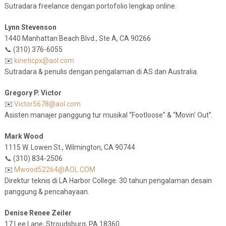
Sutradara freelance dengan portofolio lengkap online.
Lynn Stevenson
1440 Manhattan Beach Blvd., Ste A, CA 90266
📞 (310) 376-6055
✉️
kineticpx@aol.com
Sutradara & penulis dengan pengalaman di AS dan Australia.
Gregory P. Victor
✉️
Victor5678@aol.com
Asisten manajer panggung tur musikal “Footloose” & “Movin’ Out”.
Mark Wood
1115 W. Lowen St., Wilmington, CA 90744
📞 (310) 834-2506
✉️
Mwood52264@AOL.COM
Direktur teknis di LA Harbor College. 30 tahun pengalaman desain
panggung & pencahayaan.
Denise Renee Zeiler
17 Lee Lane, Stroudsburg, PA 18360