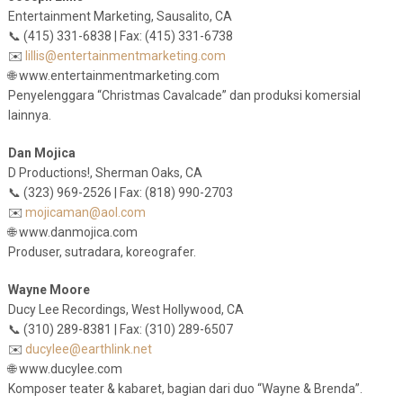
Entertainment Marketing, Sausalito, CA
📞 (415) 331-6838 | Fax: (415) 331-6738
✉️
lillis@entertainmentmarketing.com
🌐 www.entertainmentmarketing.com
Penyelenggara “Christmas Cavalcade” dan produksi komersial
lainnya.
Dan Mojica
D Productions!, Sherman Oaks, CA
📞 (323) 969-2526 | Fax: (818) 990-2703
✉️
mojicaman@aol.com
🌐 www.danmojica.com
Produser, sutradara, koreografer.
Wayne Moore
Ducy Lee Recordings, West Hollywood, CA
📞 (310) 289-8381 | Fax: (310) 289-6507
✉️
ducylee@earthlink.net
🌐 www.ducylee.com
Komposer teater & kabaret, bagian dari duo “Wayne & Brenda”.