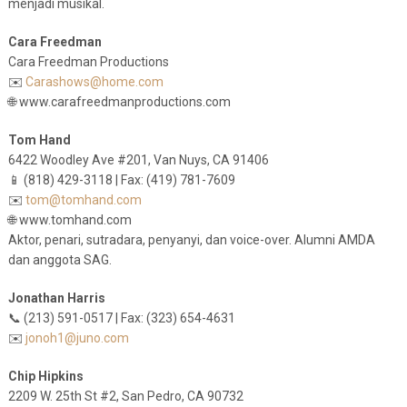
menjadi musikal.
Cara Freedman
Cara Freedman Productions
✉️
Carashows@home.com
🌐 www.carafreedmanproductions.com
Tom Hand
6422 Woodley Ave #201, Van Nuys, CA 91406
📱 (818) 429-3118 | Fax: (419) 781-7609
✉️
tom@tomhand.com
🌐 www.tomhand.com
Aktor, penari, sutradara, penyanyi, dan voice-over. Alumni AMDA
dan anggota SAG.
Jonathan Harris
📞 (213) 591-0517 | Fax: (323) 654-4631
✉️
jonoh1@juno.com
Chip Hipkins
2209 W. 25th St #2, San Pedro, CA 90732