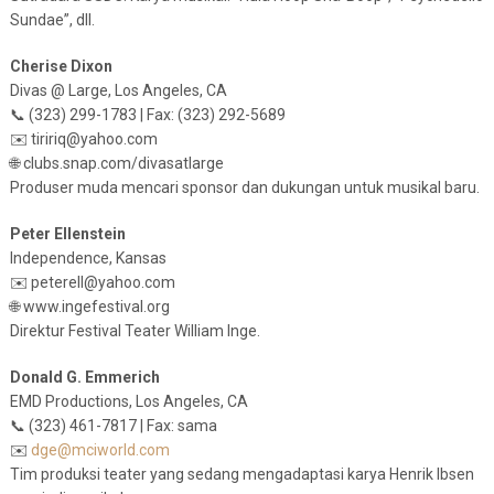
Sundae”, dll.
Cherise Dixon
Divas @ Large, Los Angeles, CA
📞 (323) 299-1783 | Fax: (323) 292-5689
✉️ tiririq@yahoo.com
🌐 clubs.snap.com/divasatlarge
Produser muda mencari sponsor dan dukungan untuk musikal baru.
Peter Ellenstein
Independence, Kansas
✉️ peterell@yahoo.com
🌐 www.ingefestival.org
Direktur Festival Teater William Inge.
Donald G. Emmerich
EMD Productions, Los Angeles, CA
📞 (323) 461-7817 | Fax: sama
✉️
dge@mciworld.com
Tim produksi teater yang sedang mengadaptasi karya Henrik Ibsen