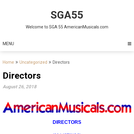
Skip
to
SGA55
content
Welcome to SGA 55 AmericanMusicals.com
MENU
Home
Uncategorized
Directors
Directors
August 26, 2018
DIRECTORS